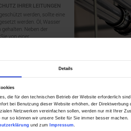
CHUTZ IHRER LEITUNGEN
geschützt werden, sollte eine
gesetzt werden. Öl, Wasser
 gehalten. Neben der
Sie von einer
dank des variablen Systems
Details
Cookies
s, die für den technischen Betrieb der Website erforderlich sind
ort bei Benutzung dieser Website erhöhen, der Direktwerbung di
zialen Netzwerken vereinfachen sollen, werden nur mit Ihrer Zu
– nur so können wir unsere Seite für Sie immer besser machen.
hutzerklärung
und zum
Impressum
.