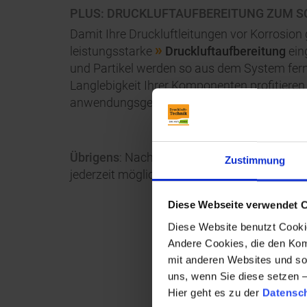
PLUS: DRUCKLUFTAUFBEREITUNG ZUM S
Damit Ihre Druckluftleitungen vor Korrosion 
leistungsstarke
Druckluftaufbereitung
ein
und Partikel werden so aus dem System fern
Langlebigkeit Ihrer Komponenten profitieren 
anwendungsgerechten Druckluftqualität.
Übrigens
: Nachträgliche Ergänzungen sind 
Zustimmung
jederzeit möglich!
Diese Webseite verwendet 
Diese Website benutzt Cookie
Andere Cookies, die den Komf
mit anderen Websites und so
uns, wenn Sie diese setzen 
Hier geht es zu der
Datensc