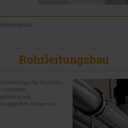
Fördermittel & 
Ersatzteilservic
ohrleitungsbau
Rohrleitungsbau
ohrleitungen für Druckluft-,
 erarbeiten
gepläne sowie
eitungsgrößen reichen von