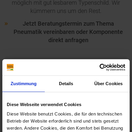
möglich mit gut lesbarem Typenschild. Wir
kümmern uns um den Rest.
Jetzt Beratungstermin zum Thema
Pneumatik vereinbaren oder Komponente
direkt anfragen
ANTRIEBE
VENTILE
Zustimmung
Details
Über Cookies
DRUCKLUFTAUFBEREITUNG & -
REGELUNG
Diese Webseite verwendet Cookies
Diese Website benutzt Cookies, die für den technischen
HYDRAULIK
Betrieb der Website erforderlich sind und stets gesetzt
werden. Andere Cookies, die den Komfort bei Benutzung