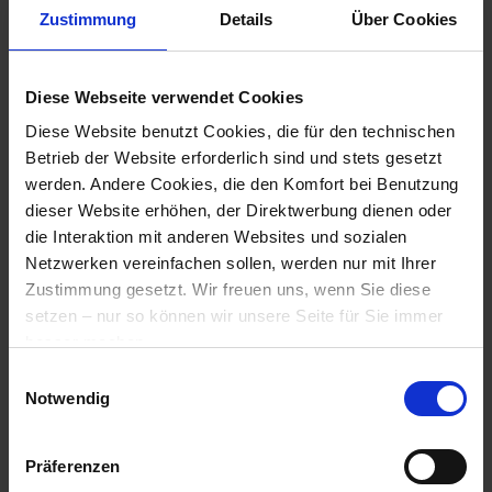
Für frequenzgeregelte oder starre Kompressoren
Zustimmung
Details
Über Cookies
Ermittelt gleichzeitig Leckagerate (Leckagestellen
über Ultraschallleckageortung zu ermitteln)
Diese Webseite verwendet Cookies
Diese Website benutzt Cookies, die für den technischen
SCHRITT 2: KESS (KAESER-ENERGIESPAR-SYSTEM)
Betrieb der Website erforderlich sind und stets gesetzt
werden. Andere Cookies, die den Komfort bei Benutzung
Aus den mittels ADA ermittelten Daten errechnet
dieser Website erhöhen, der Direktwerbung dienen oder
das KAESER Energie-Spar-System (KESS) für jeden
die Interaktion mit anderen Websites und sozialen
Anwendungsfall die bestmögliche Lösung.
Netzwerken vereinfachen sollen, werden nur mit Ihrer
Zustimmung gesetzt. Wir freuen uns, wenn Sie diese
KESS verarbeitet die mit ADA ermittelten Daten,
setzen – nur so können wir unsere Seite für Sie immer
um eine moderne, auf den Betrieb abgestimmte
besser machen.
Druckluftversorgung zu konzipieren.
Hier geht es zu der
Datenschutzerklärung
und zum
Einwilligungsauswahl
Der Wirtschaftlichkeitsvergleich unterschiedlicher
Impressum
.
Notwendig
Konzepte führt zum effizientesten Resultat
hinsichtlich Betrieb und Energieverbrauch.
Präferenzen