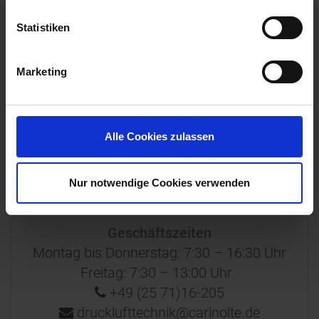
Statistiken
Ihre Ansprechpartner
Marketing
Unser Team steht Ihnen mit Rat und Tat zu
Seite. Rufen Sie uns an oder schreiben Sie uns –
Alle Cookies zulassen
wir melden uns umgehend zurück.
Nur notwendige Cookies verwenden
Team Drucklufttechnik
Geschäftszeiten
Montag bis Donnerstag: 7:30 – 16:30 Uhr
Freitag: 7:30 – 13:00 Uhr
+49 (25 71)16-205
drucklufttechnik@carlnolte.de