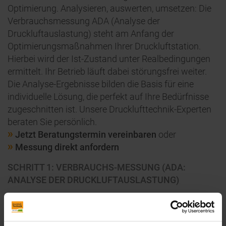
Optimierung. Analysieren, auswerten, umsetzen: Die
Verbrauchsmessung ADA (Analyse der
Druckluftauslastung) steht am Anfang der
Optimierungsmaßnahmen Ihrer Druckluftstation.
Hierbei wird der Ist-Zustand unter Realbedingungen
ermittelt. Ihr Betrieb läuft dabei störungsfrei weiter.
Die Analyse-Ergebnisse bilden die Basis für eine
individuelle Lösung, die perfekt auf Ihre Bedürfnisse
zugeschnitten ist. Unsere Drucklufttechnik-Experten
beraten Sie persönlich.
Jetzt Beratungstermin vereinbaren
oder
Messung direkt anfordern
SCHRITT 1: VERBRAUCHS-MESSUNG (ADA:
ANALYSE DER DRUCKLUFTAUSLASTUNG)
Den tatsächlichen Druckluftverbrauch ermitteln
(einzelner Kompressor oder ganze Anlage)