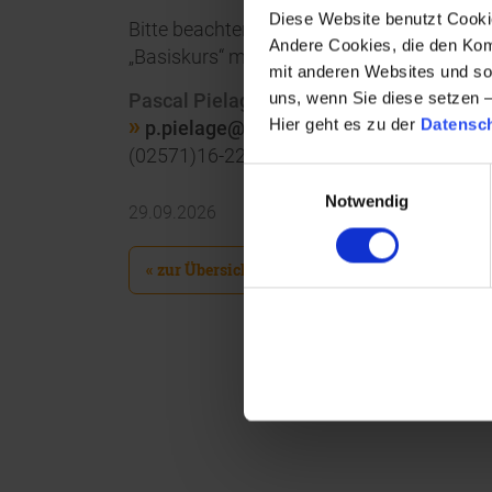
Diese Website benutzt Cookie
Bitte beachten: Die Schulung ist anerkan
Andere Cookies, die den Komf
„Basiskurs“ mit IHK-Prüfung).
mit anderen Websites und so
uns, wenn Sie diese setzen 
Pascal Pielage
Hier geht es zu der
Datensc
p.pielage@carlnolte.de
(02571)16-226
Einwilligungsauswahl
Notwendig
29.09.2026
« zur Übersicht