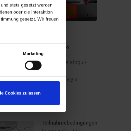
 und stets gesetzt werden.
enen oder die Interaktion
stimmung gesetzt. Wir freuen
ownloads
Einladung &
Programm
Marketing
Seminar Gefahrgut-
Transport
PDF
, 154 KB
lle Cookies zulassen
Teilnahmebedingungen
Seminar Gefahrgut-