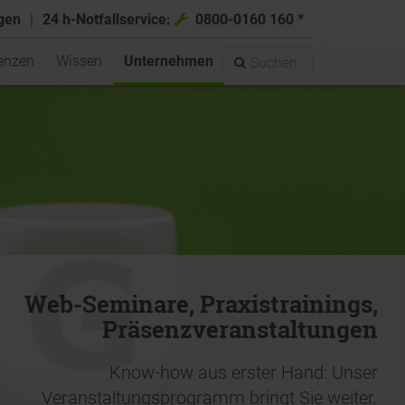
gen
24 h-Notfall­service:
0800-0160 160 *
enzen
Wissen
Unternehmen
g Druckluftstationen
artungsservice
gung
innung
 & -messung
 Steuerung
u
tätsmessung
reitung
-2026
News
k
brauchsmessung
ik
gen
Newsletter An- Abmeldung
g
rüfung
rechpartner
Web-Seminare, Praxistrainings,
Präsenzveranstaltungen
g
r
ar
Know-how aus erster Hand: Unser
Veranstaltungsprogramm bringt Sie weiter.
ge